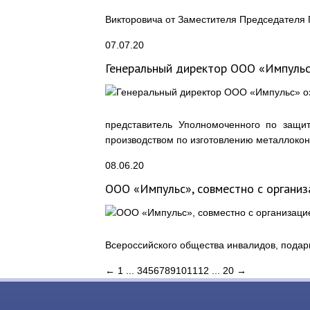
Викторовича от Заместителя Председателя
07.07.20
Генеральный директор ООО «Импульс
представитель Уполномоченного по защи
производством по изготовлению металлокон
08.06.20
ООО «Импульс», совместно c организ
Всероссийского общества инвалидов, подар
←
1
...
3
4
5
6
7
8
9
10
11
12
...
20
→