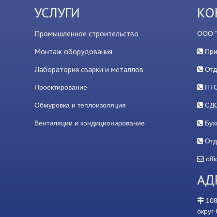
УСЛУГИ
КО
Промышленное строительство
ООО 
Монтаж оборудования
При
Лаборатория сварки и металлов
Отд
Проектирование
ПТО
Обмуровка и теплоизоляция
СДО
Вентиляции и кондиционированиe
Бухг
Отде
off
АД
10
округ 